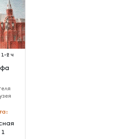
1-2 ч
афа
теля
узея
та:
асная
 1