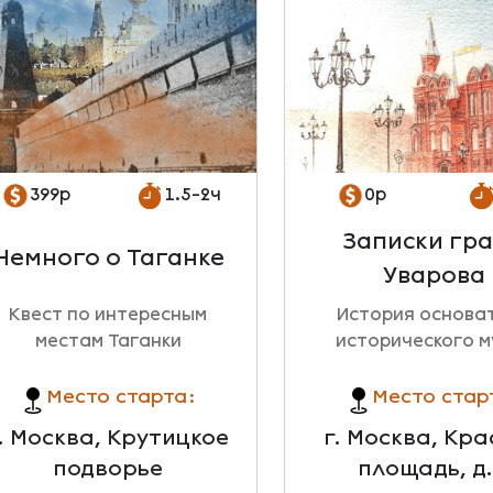
399р
1.5-2ч
0р
Записки гр
Немного о Таганке
Уварова
Квест по интересным
История основа
местам Таганки
исторического м
Место старта:
Место стар
. Москва, Крутицкое
г. Москва, Кр
подворье
площадь, д.