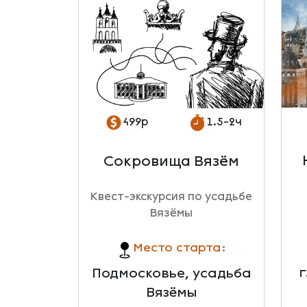
499р
1.5-2ч
Сокровища Вязём
Квест-экскурсия по усадьбе
Вязёмы
Место старта:
г
Подмосковье, усадьба
Вязёмы