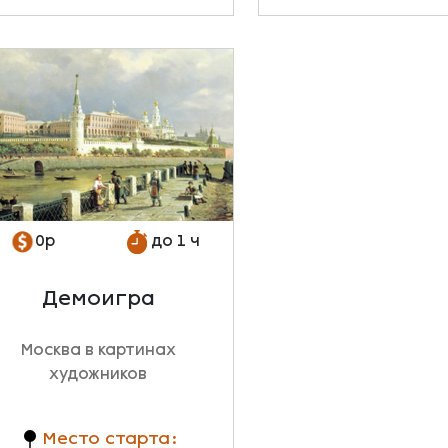
0р
до 1 ч
Демоигра
Москва в картинах
художников
Место старта: